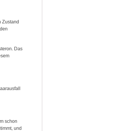
n Zustand
 den
teron. Das
iesem
aarausfall
tum schon
stimmt, und