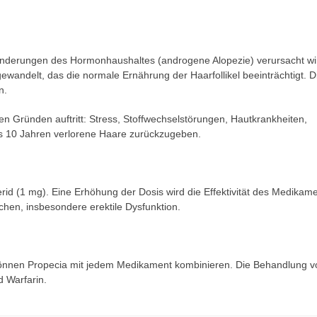
eränderungen des Hormonhaushaltes (androgene Alopezie) verursacht wi
wandelt, das die normale Ernährung der Haarfollikel beeinträchtigt. D
n.
n Gründen auftritt: Stress, Stoffwechselstörungen, Hautkrankheiten,
ls 10 Jahren verlorene Haare zurückzugeben.
erid (1 mg). Eine Erhöhung der Dosis wird die Effektivität des Medikame
en, insbesondere erektile Dysfunktion.
e können Propecia mit jedem Medikament kombinieren. Die Behandlung v
d Warfarin.