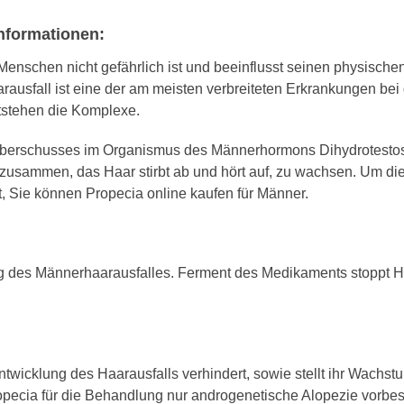
Informationen:
Menschen nicht gefährlich ist und beeinflusst seinen physische
arausfall ist eine der am meisten verbreiteten Erkrankungen bei
tstehen die Komplexe.
Überschusses im Organismus des Männerhormons Dihydrotestos
usammen, das Haar stirbt ab und hört auf, zu wachsen. Um d
t, Sie können Propecia online kaufen für Männer.
ng des Männerhaarausfalles. Ferment des Medikaments stoppt H
Entwicklung des Haarausfalls verhindert, sowie stellt ihr Wachs
opecia für die Behandlung nur androgenetische Alopezie vorbe