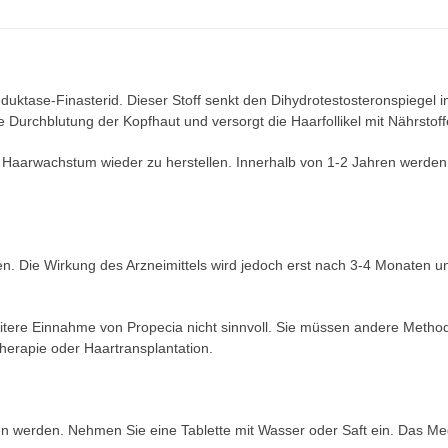
duktase-Finasterid. Dieser Stoff senkt den Dihydrotestosteronspiegel 
 Durchblutung der Kopfhaut und versorgt die Haarfollikel mit Nährstoff
Haarwachstum wieder zu herstellen. Innerhalb von 1-2 Jahren werden
pen. Die Wirkung des Arzneimittels wird jedoch erst nach 3-4 Monaten u
weitere Einnahme von Propecia nicht sinnvoll. Sie müssen andere Metho
erapie oder Haartransplantation.
en werden. Nehmen Sie eine Tablette mit Wasser oder Saft ein. Das M