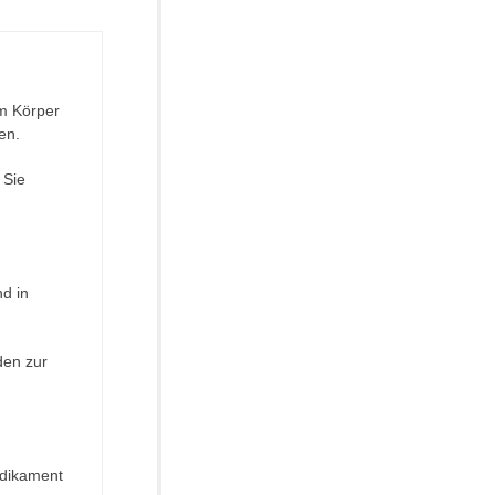
im Körper
en.
 Sie
nd in
den zur
edikament