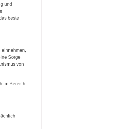
ng und
ie
 das beste
u einnehmen,
ine Sorge,
ganismus von
ch im Bereich
sächlich