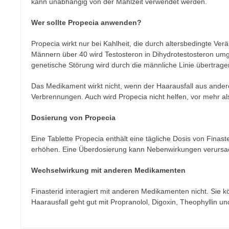
kann unabhängig von der Mahlzeit verwendet werden.
Wer sollte Propecia anwenden?
Propecia wirkt nur bei Kahlheit, die durch altersbedingte V
Männern über 40 wird Testosteron in Dihydrotestosteron umge
genetische Störung wird durch die männliche Linie übertrage
Das Medikament wirkt nicht, wenn der Haarausfall aus andere
Verbrennungen. Auch wird Propecia nicht helfen, vor mehr a
Dosierung von Propecia
Eine Tablette Propecia enthält eine tägliche Dosis von Finast
erhöhen. Eine Überdosierung kann Nebenwirkungen verursach
Wechselwirkung mit anderen Medikamenten
Finasterid interagiert mit anderen Medikamenten nicht. Si
Haarausfall geht gut mit Propranolol, Digoxin, Theophyllin un