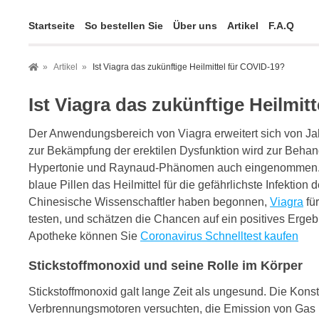
Startseite
So bestellen Sie
Über uns
Artikel
F.A.Q
Artikel
Ist Viagra das zukünftige Heilmittel für COVID-19?
Ist Viagra das zukünftige Heilmit
Der Anwendungsbereich von Viagra erweitert sich von Ja
zur Bekämpfung der erektilen Dysfunktion wird zur Beha
Hypertonie und Raynaud-Phänomen auch eingenommen. I
blaue Pillen das Heilmittel für die gefährlichste Infektion 
Chinesische Wissenschaftler haben begonnen,
Viagra
fü
testen, und schätzen die Chancen auf ein positives Ergebn
Apotheke können Sie
Coronavirus Schnelltest kaufen
Stickstoffmonoxid und seine Rolle im Körper
Stickstoffmonoxid galt lange Zeit als ungesund. Die Kons
Verbrennungsmotoren versuchten, die Emission von Gas i