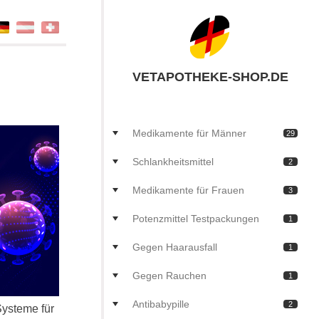
VETAPOTHEKE-SHOP.DE
Medikamente für Männer
29
Schlankheitsmittel
2
Medikamente für Frauen
3
Potenzmittel Testpackungen
1
Gegen Haarausfall
1
Gegen Rauchen
1
Antibabypille
2
Systeme für