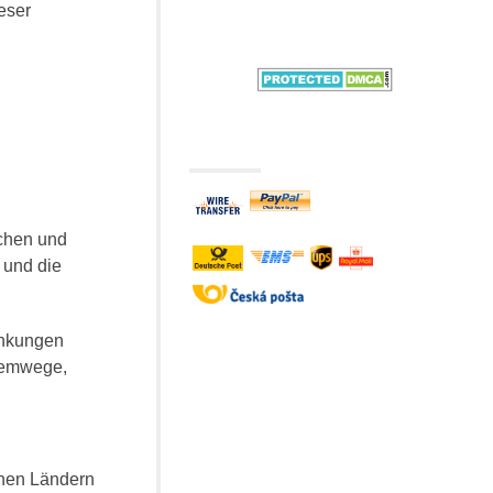
eser
schen und
 und die
ankungen
Atemwege,
chen Ländern