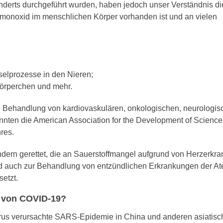
underts durchgeführt wurden, haben jedoch unser Verständnis di
offmonoxid im menschlichen Körper vorhanden ist und an vielen
selprozesse in den Nieren;
tkörperchen und mehr.
e Behandlung von kardiovaskulären, onkologischen, neurologi
ten die American Association for the Development of Science
res.
indern gerettet, die an Sauerstoffmangel aufgrund von Herzerkr
ird auch zur Behandlung von entzündlichen Erkrankungen der 
etzt.
g von COVID-19?
us verursachte SARS-Epidemie in China und anderen asiatis