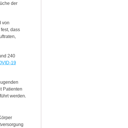
rüche der
d von
fest, dass
ftraten,
Rund 240
COVID-19
beugenden
t Patienten
führt werden.
Körper
tversorgung