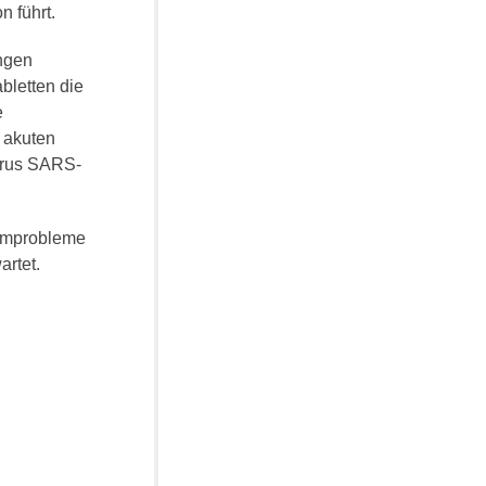
n führt.
engen
bletten die
e
 akuten
irus SARS-
temprobleme
rtet.