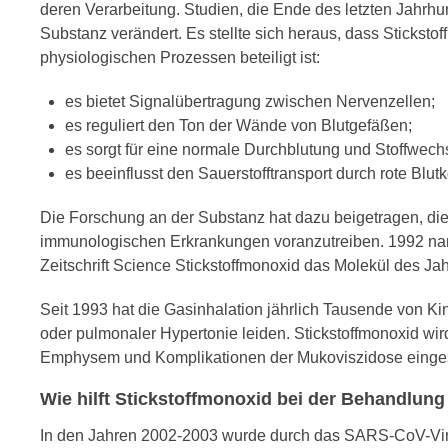
deren Verarbeitung. Studien, die Ende des letzten Jahrh
Substanz verändert. Es stellte sich heraus, dass Stickst
physiologischen Prozessen beteiligt ist:
es bietet Signalübertragung zwischen Nervenzellen;
es reguliert den Ton der Wände von Blutgefäßen;
es sorgt für eine normale Durchblutung und Stoffwech
es beeinflusst den Sauerstofftransport durch rote Blu
Die Forschung an der Substanz hat dazu beigetragen, di
immunologischen Erkrankungen voranzutreiben. 1992 nann
Zeitschrift Science Stickstoffmonoxid das Molekül des Jah
Seit 1993 hat die Gasinhalation jährlich Tausende von K
oder pulmonaler Hypertonie leiden. Stickstoffmonoxid w
Emphysem und Komplikationen der Mukoviszidose einges
Wie hilft Stickstoffmonoxid bei der Behandlun
In den Jahren 2002-2003 wurde durch das SARS-CoV-Vir