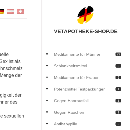
VETAPOTHEKE-SHOP.DE
uelle
Medikamente für Männer
29
Sex ist als
Schlankheitsmittel
2
Zahnschmelz
 Menge der
Medikamente für Frauen
3
Potenzmittel Testpackungen
1
gigkeit der
Gegen Haarausfall
1
änner des
Gegen Rauchen
1
ie sexuellen
Antibabypille
2