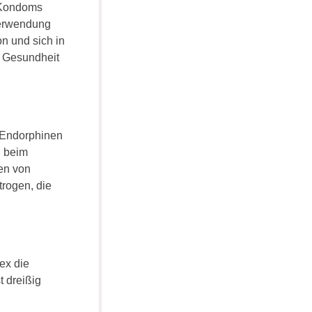
e Kondoms
Verwendung
n und sich in
d Gesundheit
n Endorphinen
d beim
en von
rogen, die
ex die
t dreißig