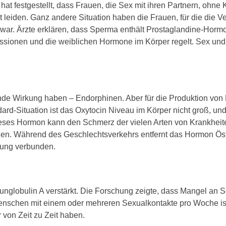
at festgestellt, dass Frauen, die Sex mit ihren Partnern, ohn
leiden. Ganz andere Situation haben die Frauen, für die die 
r. Ärzte erklären, dass Sperma enthält Prostaglandine-Hormo
issionen und die weiblichen Hormone im Körper regelt. Sex un
ende Wirkung haben – Endorphinen. Aber für die Produktion vo
dard-Situation ist das Oxytocin Niveau im Körper nicht groß, un
ieses Hormon kann den Schmerz der vielen Arten von Krankheit
rnen. Während des Geschlechtsverkehrs entfernt das Hormon Öst
tung verbunden.
unglobulin A verstärkt. Die Forschung zeigte, dass Mangel an S
 Menschen mit einem oder mehreren Sexualkontakte pro Woche is
 von Zeit zu Zeit haben.