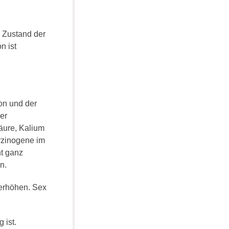
 Zustand der
n ist
on und der
er
äure, Kalium
arzinogene im
ht ganz
n.
 erhöhen. Sex
 ist.