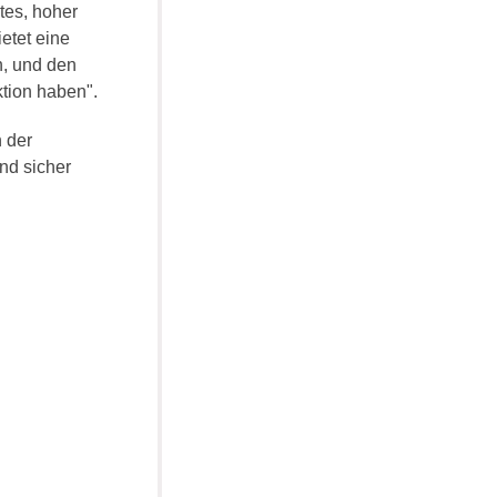
tes, hoher
ietet eine
n, und den
tion haben".
h der
nd sicher