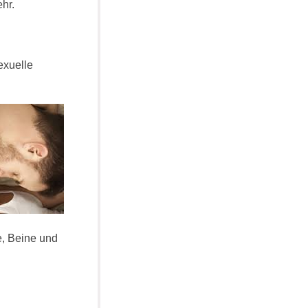
hr.
exuelle
, Beine und