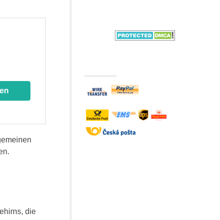
fen
lgemeinen
en.
ehirns, die