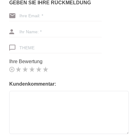
GEBEN SIE IHRE RÜCKMELDUNG
Ihre Email: *
Ihr Name: *
THEME
Ihre Bewertung
Kundenkommentar: