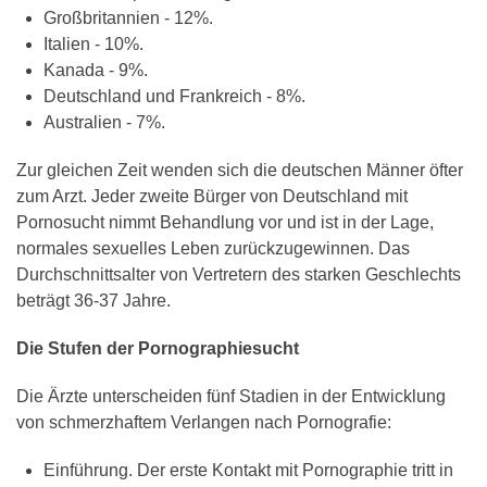
Großbritannien - 12%.
Italien - 10%.
Kanada - 9%.
Deutschland und Frankreich - 8%.
Australien - 7%.
Zur gleichen Zeit wenden sich die deutschen Männer öfter
zum Arzt. Jeder zweite Bürger von Deutschland mit
Pornosucht nimmt Behandlung vor und ist in der Lage,
normales sexuelles Leben zurückzugewinnen. Das
Durchschnittsalter von Vertretern des starken Geschlechts
beträgt 36-37 Jahre.
Die Stufen der Pornographiesucht
Die Ärzte unterscheiden fünf Stadien in der Entwicklung
von schmerzhaftem Verlangen nach Pornografie:
Einführung. Der erste Kontakt mit Pornographie tritt in