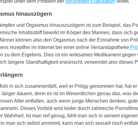
ispiel unter dem Problem der
vorzeitigen Ejakulation
leidet.
rgasmus hinauszögern
kämpfen und Orgasmus hinauszuzögern ist zum Beispiel, das Po
hemische Inhaltsstoff bewirkt im Körper des Mannes, dass sich 
änner können also den Orgasmus nach der Einnahme von Prili
gens rezeptfrei im Internet bei einer online Versandapotheke
Pri
tion zu dem Ergebnis. Dies ist ein wirksames Medikament gegen 
ch längere Standhaftigkeit erwünscht, verwendet also dieses P
erlängern
üh in sich zusammenfällt, weil er Priligy genommen hat, hat er 
l länger dauern, denn es ist im Wesentlichen genau das, was di
ewissen Alter entfalten, auch wenn junge Menschen denken, guter
ammeln. Dieses Vorbild wird leider durch zahlreiche Pornofilm
er Wahrheit. Ist man reif genug, fühlt man sich in seinem eigen
enn man sich selbst annimmt, kann man sich sexuell noch entfalt