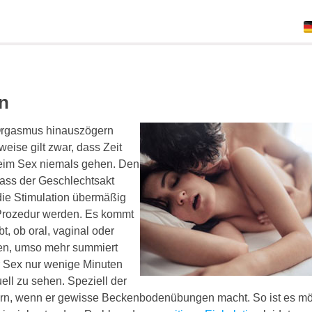
n
 Orgasmus hinauszögern
eise gilt zwar, dass Zeit
s beim Sex niemals gehen. Den
dass der Geschlechtsakt
 die Stimulation übermäßig
 Prozedur werden. Es kommt
, ob oral, vaginal oder
ren, umso mehr summiert
er Sex nur wenige Minuten
uell zu sehen. Speziell der
rn, wenn er gewisse Beckenbodenübungen macht. So ist es mö