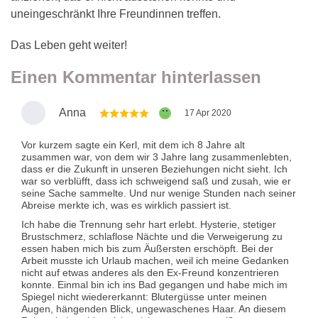
uneingeschränkt Ihre Freundinnen treffen.
Das Leben geht weiter!
Einen Kommentar hinterlassen
Anna
17 Apr 2020
Vor kurzem sagte ein Kerl, mit dem ich 8 Jahre alt
zusammen war, von dem wir 3 Jahre lang zusammenlebten,
dass er die Zukunft in unseren Beziehungen nicht sieht. Ich
war so verblüfft, dass ich schweigend saß und zusah, wie er
seine Sache sammelte. Und nur wenige Stunden nach seiner
Abreise merkte ich, was es wirklich passiert ist.
Ich habe die Trennung sehr hart erlebt. Hysterie, stetiger
Brustschmerz, schlaflose Nächte und die Verweigerung zu
essen haben mich bis zum Äußersten erschöpft. Bei der
Arbeit musste ich Urlaub machen, weil ich meine Gedanken
nicht auf etwas anderes als den Ex-Freund konzentrieren
konnte. Einmal bin ich ins Bad gegangen und habe mich im
Spiegel nicht wiedererkannt: Blutergüsse unter meinen
Augen, hängenden Blick, ungewaschenes Haar. An diesem